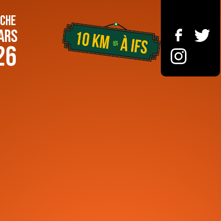
CHE
ARS
26