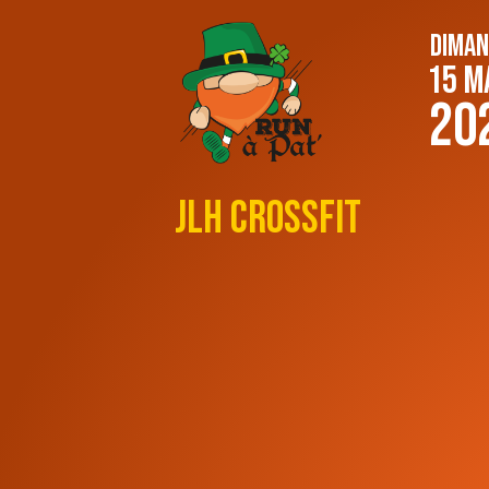
DIMAN
15 M
20
JLH Crossfit