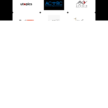
Run à Pat' - © Association Syfussikess